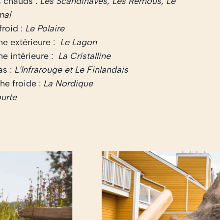
 chauds :
Les Scandinaves, Les Remous, Le
mal
froid :
Le Polaire
ne extérieure :
Le Lagon
ne intérieure :
La Cristalline
as :
L’Infrarouge et Le Finlandais
e froide :
La Nordique
urte