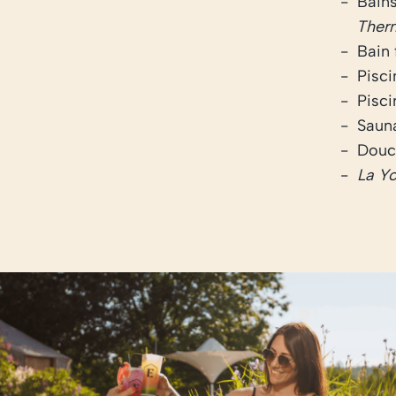
Bains
Ther
Bain 
Pisci
Pisci
Saun
Douch
La Yo