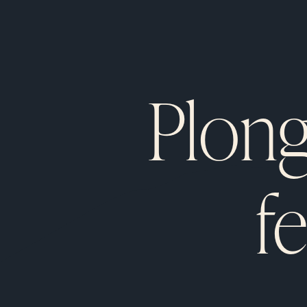
Plong
f