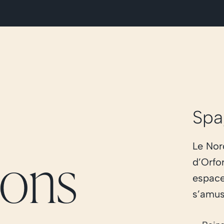
Spa
Le Nor
tions
d’Orfor
espace
s’amus