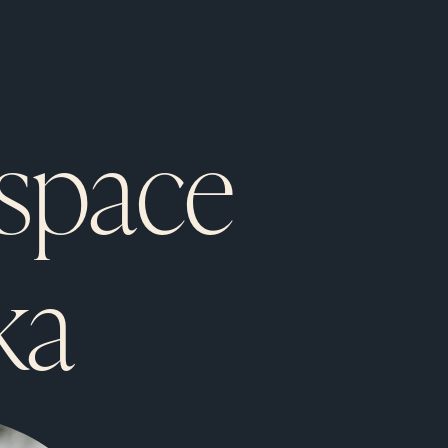
espace
ka